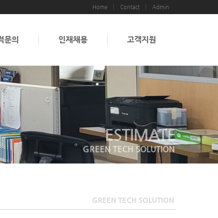
Home
Contact
Admin
적문의
인재채용
고객지원
ESTIMATE
GREEN TECH SOLUTION
GREEN TECH SOLUTION